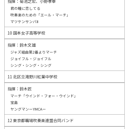
指揮：菊池之宏、小野孝幸
君の瞳に恋してる
吹奏楽のための「エール・マーチ」
マツケンサンバⅡ
10 国本女子高等学校
指揮：鈴木文雄
ジャズ組曲第2番よりマーチ
ジョイフル・ジョイフル
シング・シング・シング
11 北区立滝野川紅葉中学校
指揮：鈴木匠
マーチ「ウインド・フォー・ウインド」
宝島
ヤングマンーYMCAー
12 東京都職場吹奏楽連盟合同バンド