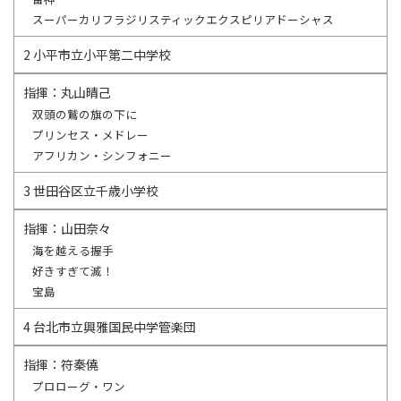
スーパーカリフラジリスティックエクスピリアドーシャス
2 小平市立小平第二中学校
指揮：丸山晴己
双頭の鷲の旗の下に
プリンセス・メドレー
アフリカン・シンフォニー
3 世田谷区立千歳小学校
指揮：山田奈々
海を越える握手
好きすぎて滅！
宝島
4 台北市立興雅国民中学管楽団
指揮：符秦僥
プロローグ・ワン