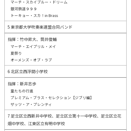
マーチ・スカイブルー・ドリーム
銀河鉄道９９９
トーキョー・スカ！in Brass
5 東京都大学吹奏楽連盟合同バンド
指揮：竹中昇大、筒井俊輔
マーチ・エイプリル・メイ
夏祭り
オーメンズ・オブ・ラブ
6 北区立西浮間小学校
指揮：新井志歩
童たちの行進
プレミアム・ブラス・セレクション【ジブリ編】
ザッツ・ア・プレンティ
7 足立区立西新井中学校、足立区立第十一中学校、足立区立花
畑中学校、江東区立有明中学校