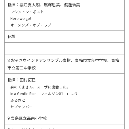
指揮：堀江真太朗、廣澤思葉、渡邊浩美
ワシントン・ポスト
Here we go!
オーメンズ・オブ・ラブ
休憩
8 おそきウインドアンサンブル青樹、青梅市立泉中学校、青梅
市立第三中学校
指揮：田村拓巳
森のくまさん、スーザに出会った。
In a Gentle Rain「ウィルソン組曲」より
ふるさと
セプテンバー
9 豊島区立高南小学校