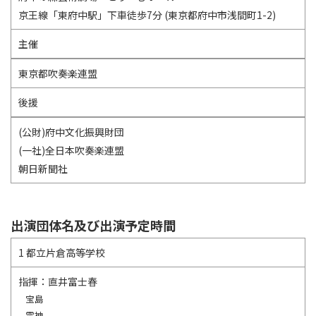
京王線「東府中駅」下車徒歩7分 (東京都府中市浅間町1-2)
主催
東京都吹奏楽連盟
後援
(公財)府中文化振興財団
(一社)全日本吹奏楽連盟
朝日新聞社
出演団体名及び出演予定時間
1 都立片倉高等学校
指揮：直井富士春
宝島
雷神